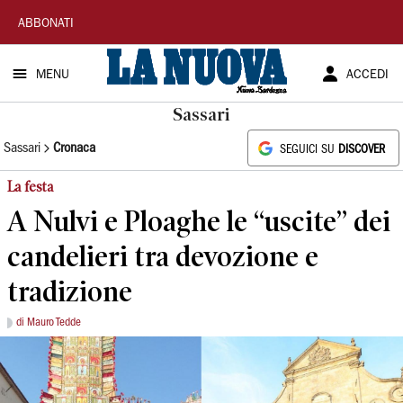
La
ABBONATI
Nuova
MENU
ACCEDI
Sardegna
Sassari
Sassari
Cronaca
SEGUICI SU
DISCOVER
La festa
A Nulvi e Ploaghe le “uscite” dei
candelieri tra devozione e
tradizione
di Mauro Tedde