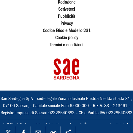
Redazione
Scriveteci
Pubblicità
Privacy
Codice Etico e Modello 231
Cookie policy
Termini e condizioni
Sae Sardegna SpA – sede legale Zona industriale Predda Niedda strada 31 ,
07100 Sassari, - Capitale sociale Euro 6.000.000 – R.E.A. SS – 213461 –
Registro Imprese di Sassari 02328540683 – CF e Partita IVA 02328540683
I diritti delle immagini e dei testi sono riservati. È espressamente vietata la
loro riproduzione con qualsiasi mezzo e l'adattamento totale o parziale.