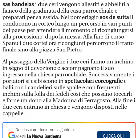
sas bandelas
i due ceri vengono allestiti e abbelliti a
fianco della gradinata della casa parrocchiale e
preparati per sa essida. Nel pomeriggio
sos de sutta
li
conducono in corteo lungo un percorso in vari punti
del paese per attendere il momento di ricongiungersi
alla processione, dopo la messa. Alla fine di corso
Spanu i due cortei ora ricongiunti percorrono il tratto
finale sino alla piazza San Pietro.
Al passaggio della Vergine i due ceri fanno un inchino
in segno di devozione e accompagnano il suo
ingresso nella chiesa parrocchiale. Successivamente i
portatori si esibiscono in
spettacolari coreografie
e
balli con i candelieri sulle spalle e con frequenti
inchini sulla folla dei fedeli così che possano toccarli
e farne un dono alla Madonna di Ferragosto. Alla fine i
due ceri entrano in chiesa e vengono disposti nelle
cappelle.
Non lasciare decidere l'algoritmo:
CLICCA QUI
scegli
La Nuova Sardegna