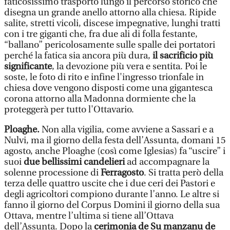
faticosissimo trasporto lungo il percorso storico che
disegna un grande anello attorno alla chiesa. Ripide
salite, stretti vicoli, discese impegnative, lunghi tratti
con i tre giganti che, fra due ali di folla festante,
“ballano” pericolosamente sulle spalle dei portatori
perché la fatica sia ancora più dura,
il sacrificio più
significante
, la devozione più vera e sentita. Poi le
soste, le foto di rito e infine l'ingresso trionfale in
chiesa dove vengono disposti come una gigantesca
corona attorno alla Madonna dormiente che la
proteggerà per tutto l'Ottavario.
Ploaghe.
Non alla vigilia, come avviene a Sassari e a
Nulvi, ma il giorno della festa dell’Assunta, domani 15
agosto, anche Ploaghe (così come Iglesias) fa “uscire” i
suoi
due bellissimi candelieri
ad accompagnare la
solenne processione di
F
erragosto
. Si tratta però della
terza delle quattro uscite che i due ceri dei Pastori e
degli agricoltori compiono durante l’anno. Le altre si
fanno il giorno del Corpus Domini il giorno della sua
Ottava, mentre l’ultima si tiene all’Ottava
dell’Assunta. Dopo la
cerimonia de Su manzanu de