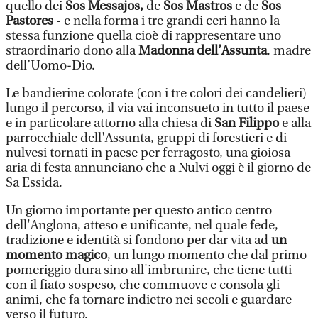
quello dei
Sos Messajos,
de
Sos Mastros
e de
Sos
Pastores
- e nella forma i tre grandi ceri hanno la
stessa funzione quella cioè di rappresentare uno
straordinario dono alla
Madonna dell’Assunta
, madre
dell’Uomo-Dio.
Le bandierine colorate (con i tre colori dei candelieri)
lungo il percorso, il via vai inconsueto in tutto il paese
e in particolare attorno alla chiesa di
San Filippo
e alla
parrocchiale dell'Assunta, gruppi di forestieri e di
nulvesi tornati in paese per ferragosto, una gioiosa
aria di festa annunciano che a Nulvi oggi è il giorno de
Sa Essida.
Un giorno importante per questo antico centro
dell'Anglona, atteso e unificante, nel quale fede,
tradizione e identità si fondono per dar vita ad
un
momento magico
, un lungo momento che dal primo
pomeriggio dura sino all'imbrunire, che tiene tutti
con il fiato sospeso, che commuove e consola gli
animi, che fa tornare indietro nei secoli e guardare
verso il futuro.