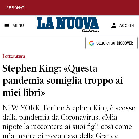
La
ABBONATI
Nuova
MENU
ACCEDI
Sardegna
SEGUICI SU
DISCOVER
Letteratura
Stephen King: «Questa
pandemia somiglia troppo ai
miei libri»
NEW YORK. Perfino Stephen King è scosso
dalla pandemia da Coronavirus. «Mia
nipote la racconterà ai suoi figli così come
mia madre ci raccontava della Grande