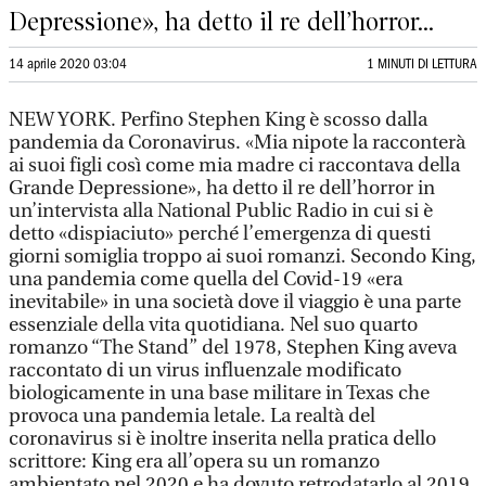
Depressione», ha detto il re dell’horror...
14 aprile 2020 03:04
1 MINUTI DI LETTURA
NEW YORK. Perfino Stephen King è scosso dalla
pandemia da Coronavirus. «Mia nipote la racconterà
ai suoi figli così come mia madre ci raccontava della
Grande Depressione», ha detto il re dell’horror in
un’intervista alla National Public Radio in cui si è
detto «dispiaciuto» perché l’emergenza di questi
giorni somiglia troppo ai suoi romanzi. Secondo King,
una pandemia come quella del Covid-19 «era
inevitabile» in una società dove il viaggio è una parte
essenziale della vita quotidiana. Nel suo quarto
romanzo “The Stand” del 1978, Stephen King aveva
raccontato di un virus influenzale modificato
biologicamente in una base militare in Texas che
provoca una pandemia letale. La realtà del
coronavirus si è inoltre inserita nella pratica dello
scrittore: King era all’opera su un romanzo
ambientato nel 2020 e ha dovuto retrodatarlo al 2019