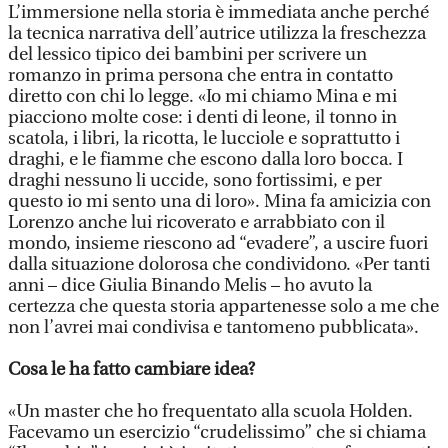
L’immersione nella storia è immediata anche perché
la tecnica narrativa dell’autrice utilizza la freschezza
del lessico tipico dei bambini per scrivere un
romanzo in prima persona che entra in contatto
diretto con chi lo legge. «Io mi chiamo Mina e mi
piacciono molte cose: i denti di leone, il tonno in
scatola, i libri, la ricotta, le lucciole e soprattutto i
draghi, e le fiamme che escono dalla loro bocca. I
draghi nessuno li uccide, sono fortissimi, e per
questo io mi sento una di loro». Mina fa amicizia con
Lorenzo anche lui ricoverato e arrabbiato con il
mondo, insieme riescono ad “evadere”, a uscire fuori
dalla situazione dolorosa che condividono. «Per tanti
anni – dice Giulia Binando Melis – ho avuto la
certezza che questa storia appartenesse solo a me che
non l’avrei mai condivisa e tantomeno pubblicata».
Cosa le ha fatto cambiare idea?
«Un master che ho frequentato alla scuola Holden.
Facevamo un esercizio “crudelissimo” che si chiama