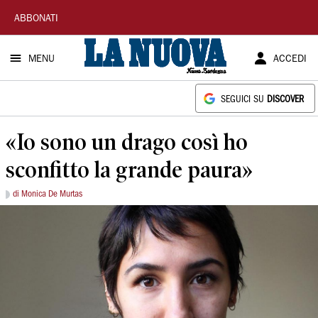
La
ABBONATI
Nuova
MENU
ACCEDI
Sardegna
SEGUICI SU
DISCOVER
«Io sono un drago così ho
sconfitto la grande paura»
di Monica De Murtas