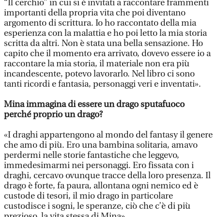
“Il cerchio” in cui si è invitati a raccontare frammenti
importanti della propria vita che poi diventano
argomento di scrittura. Io ho raccontato della mia
esperienza con la malattia e ho poi letto la mia storia
scritta da altri. Non è stata una bella sensazione. Ho
capito che il momento era arrivato, dovevo essere io a
raccontare la mia storia, il materiale non era più
incandescente, potevo lavorarlo. Nel libro ci sono
tanti ricordi e fantasia, personaggi veri e inventati».
Mina immagina di essere un drago sputafuoco
perché proprio un drago?
«I draghi appartengono al mondo del fantasy il genere
che amo di più. Ero una bambina solitaria, amavo
perdermi nelle storie fantastiche che leggevo,
immedesimarmi nei personaggi. Ero fissata con i
draghi, cercavo ovunque tracce della loro presenza. Il
drago è forte, fa paura, allontana ogni nemico ed è
custode di tesori, il mio drago in particolare
custodisce i sogni, le speranze, ciò che c’è di più
prezioso, la vita stessa di Mina».