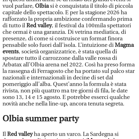
vuol parlare,
Olbia
si è conquistata il titolo di piccola
capitale dello spettacolo. E per la stagione 2026 ha
rafforzato la propria ambizione confermando prima
di tutto il
Red valley
, il festival da 100mila spettatori
che ormai è una garanzia. Di vetrina mediatica, di
presenze, di come si costruisce un format finora
pensabile solo fuori dall’isola. L’intuizione di
Magma
events
, società organizzatrice, è stata quella di
spostare tutto il carrozzone dalla valle rossa di
Arbatax all’Olbia arena nel 2022. Così ha preso forma
la rassegna di Ferragosto che ha portato sul palco star
nazionali e internazionali in decine di set dal
pomeriggio all’alba. Quest’anno la formula è stata
rivista, non più quattro ma tre giorni di fila, le date
sono 13, 14 e 15 agosto. E potrebbe esserci qualche
novità anche nella line-up, ancora tenuta segreta.
Olbia summer party
Il
Red valley
ha aperto un varco. La Sardegna si