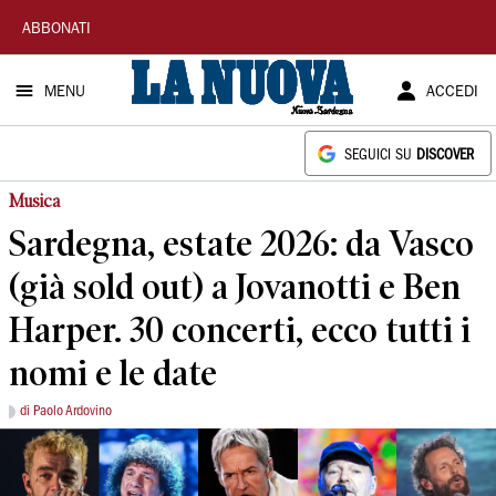
La
ABBONATI
Nuova
MENU
ACCEDI
Sardegna
SEGUICI SU
DISCOVER
Musica
Sardegna, estate 2026: da Vasco
(già sold out) a Jovanotti e Ben
Harper. 30 concerti, ecco tutti i
nomi e le date
di Paolo Ardovino