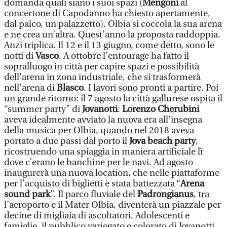
domanda quali siano i suoi spazi (
Mengoni
al
concertone di Capodanno ha chiesto apertamente,
dal palco, un palazzetto). Olbia si coccola la sua arena
e ne crea un’altra. Quest’anno la proposta raddoppia.
Anzi triplica. Il 12 e il 13 giugno, come detto, sono le
notti di
Vasco
. A ottobre l’entourage ha fatto il
sopralluogo in città per capire spazi e possibilità
dell’arena in zona industriale, che si trasformerà
nell’arena di
Blasco
. I lavori sono pronti a partire. Poi
un grande ritorno: il 7 agosto la città gallurese ospita il
“summer party” di
Jovanotti
.
Lorenzo Cherubini
aveva idealmente avviato la nuova era all’insegna
della musica per Olbia, quando nel 2018 aveva
portato a due passi dal porto il
Jova beach party
,
ricostruendo una spiaggia in maniera artificiale lì
dove c’erano le banchine per le navi. Ad agosto
inaugurerà una nuova location, che nelle piattaforme
per l’acquisto di biglietti è stata battezzata “
Arena
sound park
”. Il parco fluviale del
Padrongianus
, tra
l’aeroporto e il Mater Olbia, diventerà un piazzale per
decine di migliaia di ascoltatori. Adolescenti e
famiglie, il pubblico variegato e colorato di Jovanotti.