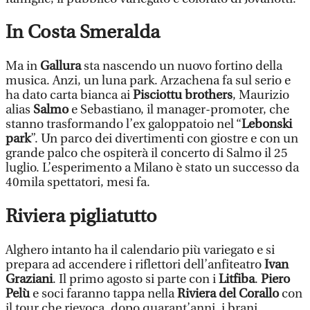
In Costa Smeralda
Ma in
Gallura
sta nascendo un nuovo fortino della
musica. Anzi, un luna park. Arzachena fa sul serio e
ha dato carta bianca ai
Pisciottu brothers
, Maurizio
alias
Salmo
e Sebastiano, il manager-promoter, che
stanno trasformando l’ex galoppatoio nel “
Lebonski
park
”. Un parco dei divertimenti con giostre e con un
grande palco che ospiterà il concerto di Salmo il 25
luglio. L’esperimento a Milano è stato un successo da
40mila spettatori, mesi fa.
Riviera pigliatutto
Alghero intanto ha il calendario più variegato e si
prepara ad accendere i riflettori dell’anfiteatro
Ivan
Graziani
. Il primo agosto si parte con i
Litfiba
.
Piero
Pelù
e soci faranno tappa nella
Riviera del Corallo
con
il tour che rievoca, dopo quarant’anni, i brani