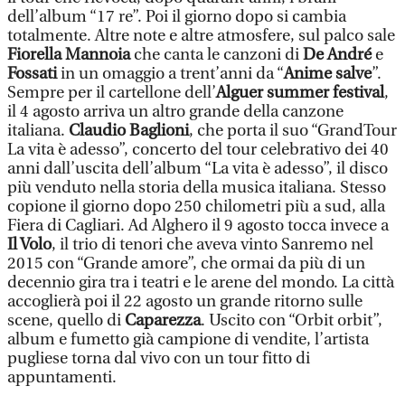
dell’album “17 re”. Poi il giorno dopo si cambia
totalmente. Altre note e altre atmosfere, sul palco sale
Fiorella Mannoia
che canta le canzoni di
De André
e
Fossati
in un omaggio a trent’anni da “
Anime salve
”.
Sempre per il cartellone dell’
Alguer summer festival
,
il 4 agosto arriva un altro grande della canzone
italiana.
Claudio Baglioni
, che porta il suo “GrandTour
La vita è adesso”, concerto del tour celebrativo dei 40
anni dall’uscita dell’album “La vita è adesso”, il disco
più venduto nella storia della musica italiana. Stesso
copione il giorno dopo 250 chilometri più a sud, alla
Fiera di Cagliari. Ad Alghero il 9 agosto tocca invece a
Il Volo
, il trio di tenori che aveva vinto Sanremo nel
2015 con “Grande amore”, che ormai da più di un
decennio gira tra i teatri e le arene del mondo. La città
accoglierà poi il 22 agosto un grande ritorno sulle
scene, quello di
Caparezza
. Uscito con “Orbit orbit”,
album e fumetto già campione di vendite, l’artista
pugliese torna dal vivo con un tour fitto di
appuntamenti.