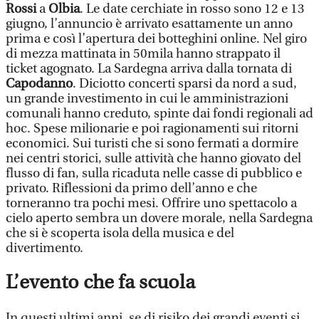
Rossi
a
Olbia
. Le date cerchiate in rosso sono 12 e 13
giugno, l’annuncio è arrivato esattamente un anno
prima e così l’apertura dei botteghini online. Nel giro
di mezza mattinata in 50mila hanno strappato il
ticket agognato. La Sardegna arriva dalla tornata di
Capodanno
. Diciotto concerti sparsi da nord a sud,
un grande investimento in cui le amministrazioni
comunali hanno creduto, spinte dai fondi regionali ad
hoc. Spese milionarie e poi ragionamenti sui ritorni
economici. Sui turisti che si sono fermati a dormire
nei centri storici, sulle attività che hanno giovato del
flusso di fan, sulla ricaduta nelle casse di pubblico e
privato. Riflessioni da primo dell’anno e che
torneranno tra pochi mesi. Offrire uno spettacolo a
cielo aperto sembra un dovere morale, nella Sardegna
che si è scoperta isola della musica e del
divertimento.
L’evento che fa scuola
In questi ultimi anni, se di risiko dei grandi eventi si