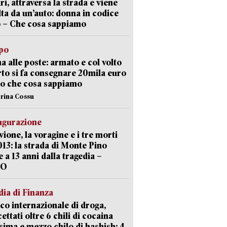
ri, attraversa la strada e viene
lta da un’auto: donna in codice
 – Che cosa sappiamo
lpo
a alle poste: armato e col volto
to si fa consegnare 20mila euro
o che cosa sappiamo
erina Cossu
ugurazione
uvione, la voragine e i tre morti
013: la strada di Monte Pino
e a 13 anni dalla tragedia –
EO
ia di Finanza
ico internazionale di droga,
cettati oltre 6 chili di cocaina
sima e mezzo chilo di hashish: 4