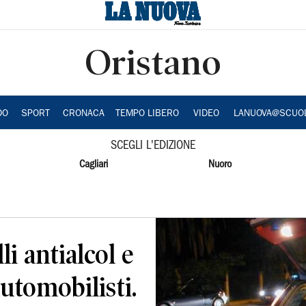
Oristano
DO
SPORT
CRONACA
TEMPO LIBERO
VIDEO
LANUOVA@SCUO
SCEGLI L'EDIZIONE
Cagliari
Nuoro
li antialcol e
utomobilisti.