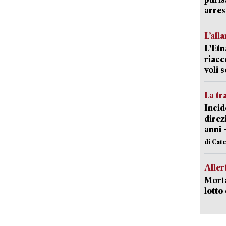
arres
L’all
L'Etn
riacc
voli 
La tr
Incid
direz
anni 
di Cat
Aller
Morta
lotto