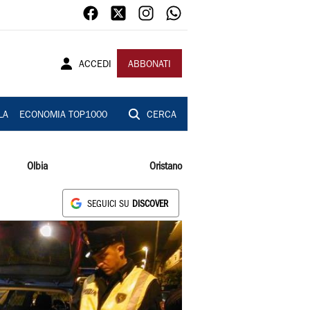
ACCEDI
ABBONATI
LA
ECONOMIA TOP1000
CERCA
Olbia
Oristano
SEGUICI SU
DISCOVER