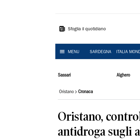
La
Nuova
Sardegna
Sfoglia il quotidiano
MENU
SARDEGNA
ITALIA MON
Sassari
Alghero
Oristano
Cronaca
Oristano, control
antidroga sugli a