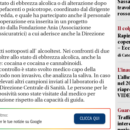
Sassa
tato di ebbrezza alcolica o di alterazione dopo
travo
pefacenti o psicotrope, coordinato dal dirigente
rosso
redda, e quale ha partecipato anche il personale
operazione era inserita in un progetto
to dalla Fondazione Ania (Associazione
Il co
ssicuratrici) a cui aderisce anche la Direzione
Rapin
coper
– Ecc
ti sottoposti all' alcooltest. Nei confronti di due
di Cat
ltre allo stato di ebbrezza alcolica, anche la
he: cocaina e cocaina e cannabinoidi.
controllo è stato svolto medico capo della
L’ina
odo non invasivo, che analizza la saliva. In caso
L’all
elevati altri campioni inviati al l laboratorio di
nel 2
 Direzione Centrale di Sanità. Le persone per le
riapr
 posività sono state visitate dal medico per
VID
razione rispetto alla capacità di guida.
Guard
itmo:
Traff
CLICCA QUI
r le tue notizie su Google
inter
puris