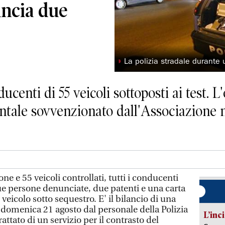
uncia due
◗
La polizia stradale durante 
centi di 55 veicoli sottoposti ai test. 
ntale sovvenzionato dall'Associazione 
 e 55 veicoli controllati, tutti i conducenti
 due persone denunciate, due patenti e una carta
n veicolo sotto sequestro. E' il bilancio di una
 domenica 21 agosto dal personale della Polizia
L’inc
rattato di un servizio per il contrasto del