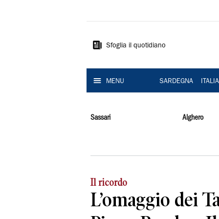
La
Nuova
Sardegna
Sfoglia il quotidiano
MENU
SARDEGNA
ITALI
Sassari
Alghero
Il ricordo
L’omaggio dei T