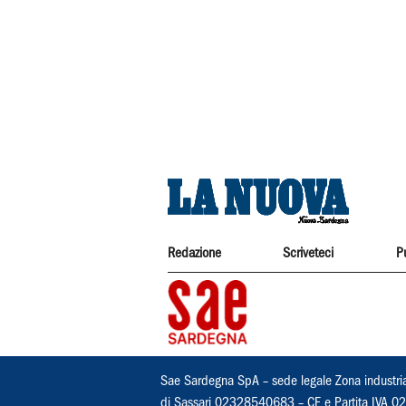
Redazione
Scriveteci
P
Sae Sardegna SpA – sede legale Zona industri
di Sassari 02328540683 – CF e Partita IVA