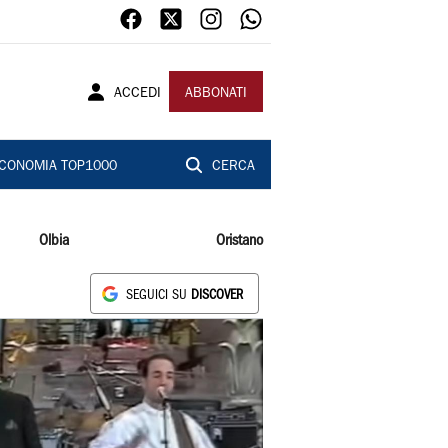
ACCEDI
ABBONATI
CONOMIA TOP1000
CERCA
Olbia
Oristano
SEGUICI SU
DISCOVER