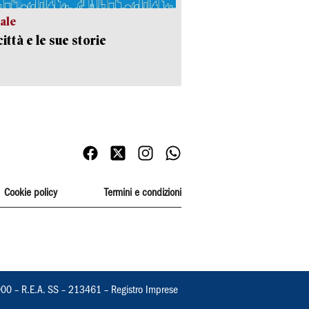
ale
ittà e le sue storie
Cookie policy
Termini e condizioni
000 – R.E.A. SS – 213461 – Registro Imprese