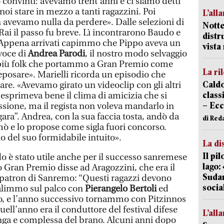
convinti: avevamo trent’anni e ci siamo detti
noi stare in mezzo a tanti ragazzini. Poi
L’all
avevamo nulla da perdere». Dalle selezioni di
Notte
 Rai il passo fu breve. Lì incontrarono Baudo e
distr
«Appena arrivati capimmo che Pippo aveva un
vist
voce di
Andrea Parodi
, il nostro modo selvaggio
ni più folk che portammo a Gran Premio come
La ri
posare». Marielli ricorda un episodio che
Caldo
re. «Avevamo girato un videoclip con gli altri
classi
o esprimeva bene il clima di amicizia che si
– Ecc
ssione, ma il regista non voleva mandarlo in
gara”. Andrea, con la sua faccia tosta, andò da
di Red
ò e lo propose come sigla fuori concorso.
 del suo formidabile intuito».
La di
Il pi
do è stato utile anche per il successo sanremese
lago:
 Gran Premio disse ad Aragozzini, che era il
Sudam
patron di Sanremo: “Questi ragazzi devono
socia
 salimmo sul palco con
Pierangelo Bertoli
ed
, e l’anno successivo tornammo con Pitzinnos
uell’anno era il conduttore del festival difese
L’all
nga e complessa del brano. Alcuni anni dopo