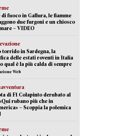
arme
 di fuoco in Gallura, le fiamme
uggono due furgoni e un chiosco
a mare – VIDEO
levazione
 torrido in Sardegna, la
fica delle estati roventi in Italia
o qual è la più calda di sempre
azione Web
savventura
lota di F1 Colapinto derubato al
 «Qui rubano più che in
erica» – Scoppia la polemica
l
arme