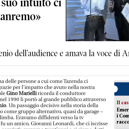
suo intuito ci
 Sanremo»
genio dell’audience e amava la voce di 
a delle persone a cui come Tazenda ci
razie per l’impatto che avuto nella nostra
ole
Gino Marielli
ricorda il conduttore
nel 1990 li portò al grande pubblico attraverso
Il ca
mio
. Un passaggio decisivo nella storia della
Emerg
o come gruppo alternativo, quasi da garage –
i Com
limba. Eravamo diffidenti verso la tv
racco
 fu un amico, Giovanni Leonardi, che ci iscrisse