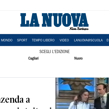
A MONDO
SPORT
TEMPO LIBERO
VIDEO
LANUOVA@SCUOLA
E
SCEGLI L'EDIZIONE
Cagliari
Nuoro
azenda a