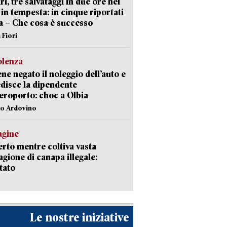
ri, tre salvataggi in due ore nel
in tempesta: in cinque riportati
va – Che cosa è successo
 Fiori
olenza
ene negato il noleggio dell’auto e
disce la dipendente
aeroporto: choc a Olbia
lo Ardovino
agine
rto mentre coltiva vasta
agione di canapa illegale:
tato
Le nostre iniziative