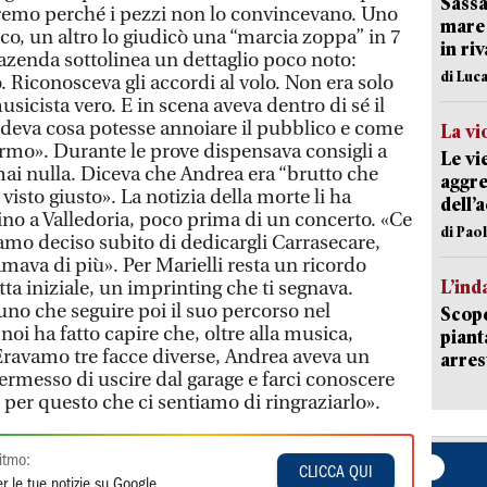
Sassa
nremo perché i pezzi non lo convincevano. Uno
mare 
co, un altro lo giudicò una “marcia zoppa” in 7
in ri
 Tazenda sottolinea un dettaglio poco noto:
di Luca
. Riconosceva gli accordi al volo. Non era solo
icista vero. E in scena aveva dentro di sé il
edeva cosa potesse annoiare il pubblico e come
La vi
ermo». Durante le prove dispensava consigli a
Le vi
mai nulla. Diceva che Andrea era “brutto che
aggre
visto giusto». La notizia della morte li ha
dell’
ino a Valledoria, poco prima di un concerto. «Ce
di Pao
iamo deciso subito di dedicargli Carrasecare,
amava di più». Per Marielli resta un ricordo
L’ind
tta iniziale, un imprinting che ti segnava.
no che seguire poi il suo percorso nel
Scope
noi ha fatto capire che, oltre alla musica,
piant
 Eravamo tre facce diverse, Andrea aveva un
arres
ermesso di uscire dal garage e farci conoscere
per questo che ci sentiamo di ringraziarlo».
itmo:
CLICCA QUI
r le tue notizie su Google