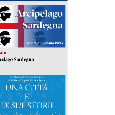
ale
pelago Sardegna