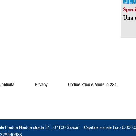
Speci
Una c
ubblicità
Privacy
Codice Etico e Modello 231
ale Predda Niedda strada 31 , 07100 Sassari, - Capitale sociale Euro 6.000.
 02328540683