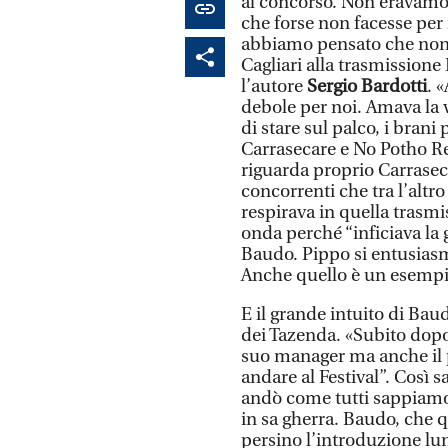
al concorso. Non eravamo 
che forse non facesse per 
abbiamo pensato che non 
Cagliari alla trasmissione
l’autore
Sergio Bardotti
. 
debole per noi. Amava la 
di stare sul palco, i bra
Carrasecare e No Potho Re
riguarda proprio Carraseca
concorrenti che tra l’altr
respirava in quella trasmi
onda perché “inficiava la 
Baudo. Pippo si entusiasm
Anche quello è un esempio
E il grande intuito di Bau
dei Tazenda. «Subito dopo
suo manager ma anche il 
andare al Festival”. Così
andò come tutti sappiamo
in sa gherra. Baudo, che q
persino l’introduzione lu