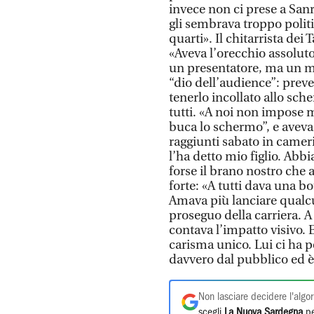
invece non ci prese a Sa
gli sembrava troppo politi
quarti». Il chitarrista dei
«Aveva l’orecchio assoluto
un presentatore, ma un mus
“dio dell’audience”: prev
tenerlo incollato allo sch
tutti. «A noi non impose 
buca lo schermo”, e aveva 
raggiunti sabato in camer
l’ha detto mio figlio. Abb
forse il brano nostro che 
forte: «A tutti dava una bo
Amava più lanciare qualcu
proseguo della carriera. A 
contava l’impatto visivo.
carisma unico. Lui ci ha p
davvero dal pubblico ed è 
Non lasciare decidere l'algor
scegli
La Nuova Sardegna
pe