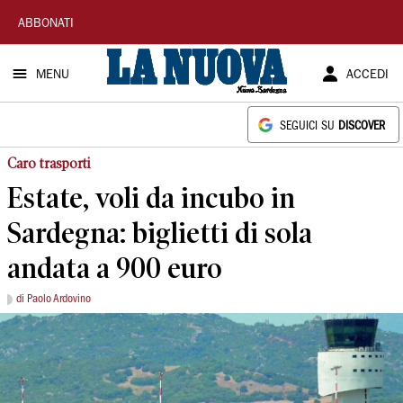
La
ABBONATI
Nuova
MENU
ACCEDI
Sardegna
SEGUICI SU
DISCOVER
Caro trasporti
Estate, voli da incubo in
Sardegna: biglietti di sola
andata a 900 euro
di Paolo Ardovino