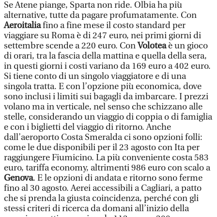
Se Atene piange, Sparta non ride. Olbia ha più
alternative, tutte da pagare profumatamente. Con
Aeroitalia
fino a fine mese il costo standard per
viaggiare su Roma è di 247 euro, nei primi giorni di
settembre scende a 220 euro. Con
Volotea
è un gioco
di orari, tra la fascia della mattina e quella della sera,
in questi giorni i costi variano da 169 euro a 402 euro.
Si tiene conto di un singolo viaggiatore e di una
singola tratta. E con l’opzione più economica, dove
sono inclusi i limiti sui bagagli da imbarcare. I prezzi
volano ma in verticale, nel senso che schizzano alle
stelle, considerando un viaggio di coppia o di famiglia
e con i biglietti del viaggio di ritorno. Anche
dall’aeroporto Costa Smeralda ci sono opzioni folli:
come le due disponibili per il 23 agosto con Ita per
raggiungere Fiumicino. La più conveniente costa 583
euro, tariffa economy, altrimenti 986 euro con scalo a
Genova
. E le opzioni di andata e ritorno sono ferme
fino al 30 agosto. Aerei accessibili a Cagliari, a patto
che si prenda la giusta coincidenza, perché con gli
stessi criteri di ricerca da domani all’inizio della