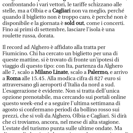
confrontando i vari vettori, le tariffe schizzano alle
stelle, ma a Olbia e a
Cagliari
non va meglio, perché
quando il biglietto non è troppo caro, è perché non è
disponibile e la giornata è
sold out
, come i concerti.
Fino ai primi di settembre, lasciare l’isola è una
roulette russa, dorata.
Il record ad Alghero è affidato alla tratta per
Fiumicino. Chi ha cercato un biglietto per una di
queste mattine, si è trovato di fronte un’ipotesi di
viaggio di questo tipo: con Ita, partenza da Alghero
alle 7, scalo a
Milano Linate
, scalo a
Palermo,
e arrivo
a
Roma
alle 15.45. Alla modica cifra di 827 euro si
attraversano gli aeroporti d’Italia da nord a sud.
L’esagerazione è evidente. Non si tratta dell’unica
opzione prenotabile, ma cercando sui portali online
questo week-end e a seguire l’ultima settimana di
agosto si confermano periodi da bollino rosso sui
prezzi, che si voli da Alghero, Olbia e Cagliari. Si dirà
che ci troviamo, ancora, nel mese di alta stagione.
L’estate del turismo punta sulle ultime ondate. Ma