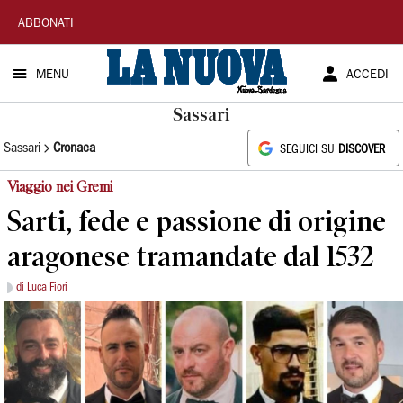
La
ABBONATI
Nuova
MENU
ACCEDI
Sardegna
Sassari
Sassari
Cronaca
SEGUICI SU
DISCOVER
Viaggio nei Gremi
Sarti, fede e passione di origine
aragonese tramandate dal 1532
di Luca Fiori