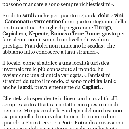
possono mancare e sono sempre richiestissimi».
Prodotti
sardi
anche per quanto riguarda
dolci
e
vini
.
«
Cannonau
e
vermentino
fanno parte integrante della
nostra cantina. Bottiglie di pregio come
Turriga
,
Capichera
,
Nepente
,
Ruinas
o
Terre Brune
, giusto per
fare alcuni nomi, sono di un livello di assoluto
prestigio. Fra i dolci non mancano le
seadas
, che
abbiamo fatto conoscere a tanti stranieri».
Il locale, come si addice a una località turistica
invernale fra le più conosciute al mondo, ha
ovviamente una clientela variegata. «Tantissimi
stranieri da tutto il mondo, ci sono molti italiani e
anche i
sardi
, prevalentemente da
Cagliari
».
Clientela altospendente in linea con la località. «Ho
sempre avuto attività a contatto con questo tipo di
persone. Mi spiace che la Sardegna del nord est non
sia più quella di una volta. Io ricordo i tempi d’oro
quando a Porto Cervo e a Porto Rotondo arrivavano i
personaggi del jet set internazionale e anche tante