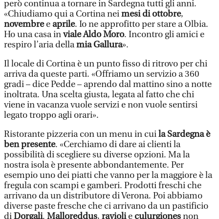
però continua a tornare in Sardegna tutti gli anni.
«Chiudiamo qui a Cortina nei
mesi di ottobre
,
novembre
e
aprile
. Io ne approfitto per stare a Olbia.
Ho una casa in
viale Aldo Moro
. Incontro gli amici e
respiro l’aria della
mia Gallura
».
Il locale di Cortina è un punto fisso di ritrovo per chi
arriva da queste parti. «Offriamo un servizio a 360
gradi – dice Pedde – aprendo dal mattino sino a notte
inoltrata. Una scelta giusta, legata al fatto che chi
viene in vacanza vuole servizi e non vuole sentirsi
legato troppo agli orari».
Ristorante pizzeria con un menu in cui
la Sardegna è
ben presente
. «Cerchiamo di dare ai clienti la
possibilità di scegliere su diverse opzioni. Ma la
nostra isola è presente abbondantemente. Per
esempio uno dei piatti che vanno per la maggiore è la
fregula con scampi e gamberi. Prodotti freschi che
arrivano da un distributore di Verona. Poi abbiamo
diverse paste fresche che ci arrivano da un pastificio
di
Dorgali
.
Malloreddus
,
ravioli
e
culurgiones
non