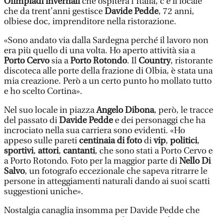
Olimpiadi invernali
che ospiterà l’Italia, c’è il locale
che da trent’anni gestisce
Davide Pedde
, 72 anni,
olbiese doc, imprenditore nella ristorazione.
«Sono andato via dalla Sardegna perché il lavoro non
era più quello di una volta. Ho aperto attività sia a
Porto Cervo
sia a
Porto Rotondo
. Il
Country
, ristorante
discoteca alle porte della frazione di Olbia, è stata una
mia creazione. Però a un certo punto ho mollato tutto
e ho scelto Cortina».
Nel suo locale in piazza
Angelo Dibona
, però, le tracce
del passato di
Davide Pedde
e dei personaggi che ha
incrociato nella sua carriera sono evidenti. «Ho
appeso sulle pareti
centinaia di foto
di
vip
,
politici
,
sportivi
,
attori
,
cantanti
, che sono stati a Porto Cervo e
a Porto Rotondo. Foto per la maggior parte di
Nello Di
Salvo
, un fotografo eccezionale che sapeva ritrarre le
persone in atteggiamenti naturali dando ai suoi scatti
suggestioni uniche».
Nostalgia canaglia insomma per Davide Pedde che