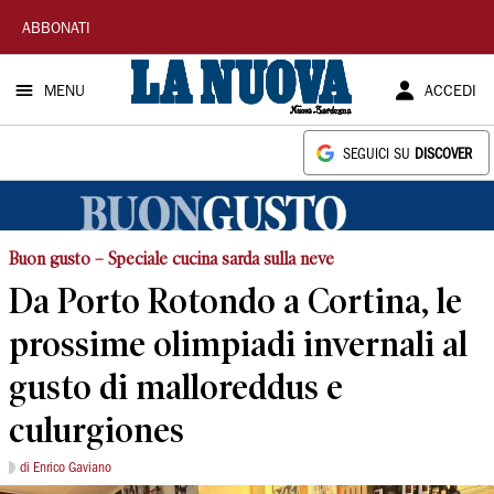
La
ABBONATI
Nuova
MENU
ACCEDI
Sardegna
SEGUICI SU
DISCOVER
Buon gusto – Speciale cucina sarda sulla neve
Da Porto Rotondo a Cortina, le
prossime olimpiadi invernali al
gusto di malloreddus e
culurgiones
di Enrico Gaviano