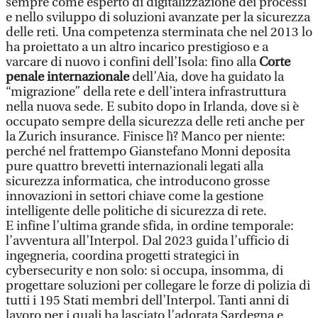
sempre come esperto di digitalizzazione dei processi
e nello sviluppo di soluzioni avanzate per la sicurezza
delle reti. Una competenza sterminata che nel 2013 lo
ha proiettato a un altro incarico prestigioso e a
varcare di nuovo i confini dell’Isola: fino alla
Corte
penale internazionale
dell’Aia, dove ha guidato la
“migrazione” della rete e dell’intera infrastruttura
nella nuova sede. E subito dopo in Irlanda, dove si è
occupato sempre della sicurezza delle reti anche per
la Zurich insurance. Finisce lì? Manco per niente:
perché nel frattempo Gianstefano Monni deposita
pure quattro brevetti internazionali legati alla
sicurezza informatica, che introducono grosse
innovazioni in settori chiave come la gestione
intelligente delle politiche di sicurezza di rete.
E infine l’ultima grande sfida, in ordine temporale:
l’avventura all’Interpol. Dal 2023 guida l’ufficio di
ingegneria, coordina progetti strategici in
cybersecurity e non solo: si occupa, insomma, di
progettare soluzioni per collegare le forze di polizia di
tutti i 195 Stati membri dell’Interpol. Tanti anni di
lavoro per i quali ha lasciato l’adorata Sardegna e