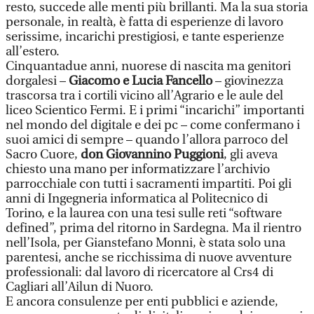
resto, succede alle menti più brillanti. Ma la sua storia
personale, in realtà, è fatta di esperienze di lavoro
serissime, incarichi prestigiosi, e tante esperienze
all’estero.
Cinquantadue anni, nuorese di nascita ma genitori
dorgalesi –
Giacomo e Lucia Fancello
– giovinezza
trascorsa tra i cortili vicino all’Agrario e le aule del
liceo Scientico Fermi. E i primi “incarichi” importanti
nel mondo del digitale e dei pc – come confermano i
suoi amici di sempre – quando l’allora parroco del
Sacro Cuore,
don Giovannino Puggioni
, gli aveva
chiesto una mano per informatizzare l’archivio
parrocchiale con tutti i sacramenti impartiti. Poi gli
anni di Ingegneria informatica al Politecnico di
Torino, e la laurea con una tesi sulle reti “software
defined”, prima del ritorno in Sardegna. Ma il rientro
nell’Isola, per Gianstefano Monni, è stata solo una
parentesi, anche se ricchissima di nuove avventure
professionali: dal lavoro di ricercatore al Crs4 di
Cagliari all’Ailun di Nuoro.
E ancora consulenze per enti pubblici e aziende,