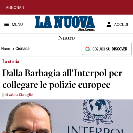
La
ABBONATI
Nuova
MENU
ACCEDI
Sardegna
Nuoro
Nuoro
Cronaca
SEGUICI SU
DISCOVER
La storia
Dalla Barbagia all’Interpol per
collegare le polizie europee
di Valeria Gianoglio